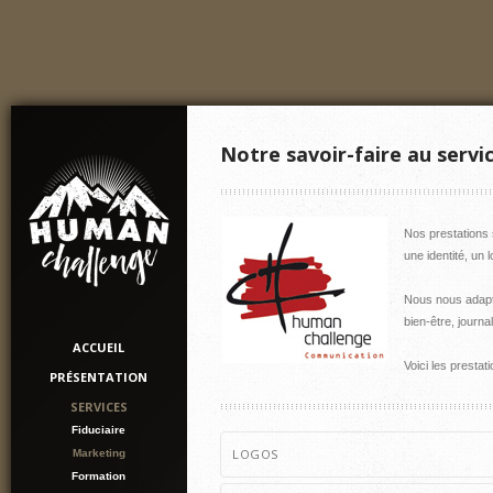
Notre savoir-faire au serv
Nos prestations 
une identité, un 
Nous nous adapto
bien-être, journa
ACCUEIL
Voici les presta
PRÉSENTATION
SERVICES
Fiduciaire
LOGOS
Marketing
Formation