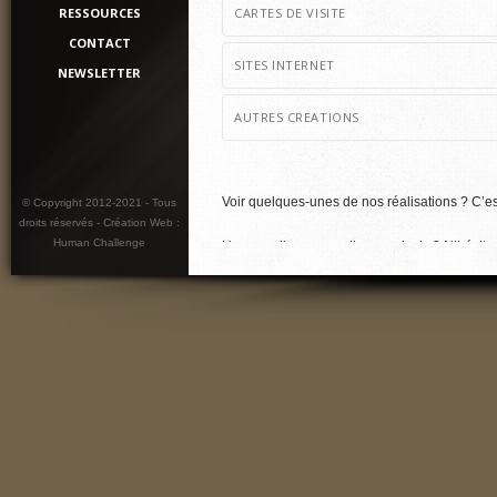
RESSOURCES
CARTES DE VISITE
CONTACT
SITES INTERNET
NEWSLETTER
AUTRES CREATIONS
Voir quelques-unes de nos réalisations ? C’es
© Copyright 2012-2021 - Tous
droits réservés - Création Web :
Human Challenge
Un conseil, une question, un devis ?
N’hésite